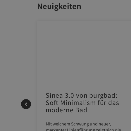
Neuigkeiten
 |
Sinea 3.0 von burgbad:
Soft Minimalism für das
moderne Bad
ERM NEO
Mit weichem Schwung und neuer,
em
markanter Linienführung zeigt sich die