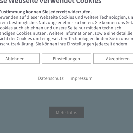
se Webseite verwendet Cookies
 Zustimmung können Sie jederzeit widerrufen.
erwenden auf dieser Webseite Cookies und weitere Technologien, u
freien Badumbau wieder verfügbar
 ein bestmögliches Nutzungserlebnis zu bieten. Sie können das Se
ookies auch ablehnen und unsere Seite nur mit den technisch
ndigen Cookies nutzen. Weitere Informationen, sowie eine detaillie
m oder als Mieter wieder Zuschüsse für Maßnahmen zur Ba
icht der Cookies und eingesetzten Technologien finden Sie in unser
nschutzerklärung
. Sie können Ihre
Einstellungen
jederzeit ändern.
Ablehnen
Ablehnen
Einstellungen
Akzeptieren
ch keine Liefer- und Leistungsverträge abgeschlossen hat.
r Einzelmaßnahmen als Berechnungsgrundlage für den Zuschus
estellt werden, bis die Fördermittel aufgebraucht sind.
Datenschutz
Impressum
Mehr Infos