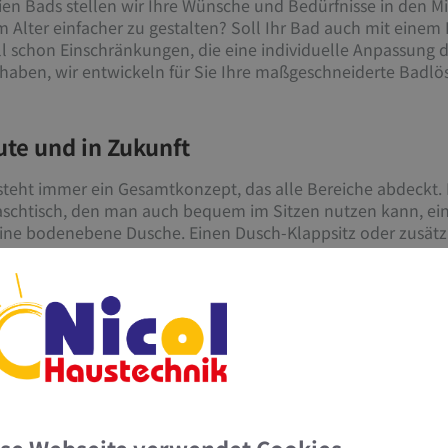
eien Bads stellen wir Ihre Wünsche und Bedürfnisse in den M
 Alter einfacher zu gestalten? Soll Ihr Bad auch mit einem
ll schon Einschränkungen, die eine individuelle Anpassun
aben, wir entwickeln für Sie Ihre maßgeschneiderte Badlö
te und in Zukunft
 steht immer ein Gesamtkonzept, das alle Bereiche abdeckt.
chtisch, den man auch bequem im Sitzen nutzen kann, ein 
eine bodenebene Dusche. Einen Dusch-Klappsitz oder zusätz
ehen und später bei Bedarf nachrüsten.
ssen Sie sich ganz persönlich beraten. Nicol Hauste
stadt.