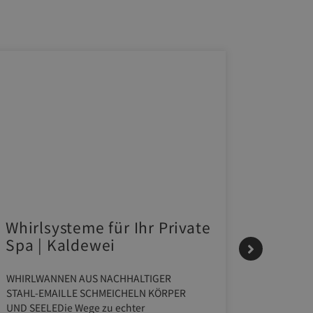
Whirlsysteme für Ihr Private
Gestal
Spa | Kaldewei
Momen
HANS
WHIRLWANNEN AUS NACHHALTIGER
STAHL-EMAILLE SCHMEICHELN KÖRPER
Stil für 
UND SEELEDie Wege zu echter
HANSAGENE