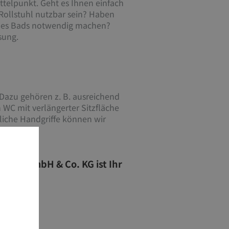
ittelpunkt. Geht es Ihnen einfach
 Rollstuhl nutzbar sein? Haben
g des Bads notwendig machen?
sung.
 Dazu gehören z. B. ausreichend
WC mit verlängerter Sitzfläche
liche Handgriffe können wir
chnik GmbH & Co. KG ist Ihr