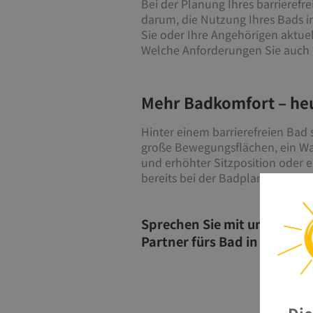
Bei der Planung Ihres barrierefr
darum, die Nutzung Ihres Bads im
Sie oder Ihre Angehörigen aktue
Welche Anforderungen Sie auch h
Mehr Badkomfort – heu
Hinter einem barrierefreien Bad
große Bewegungsflächen, ein Was
und erhöhter Sitzposition oder 
bereits bei der Badplanung vors
Sprechen Sie mit uns und la
Partner fürs Bad in Burgkun