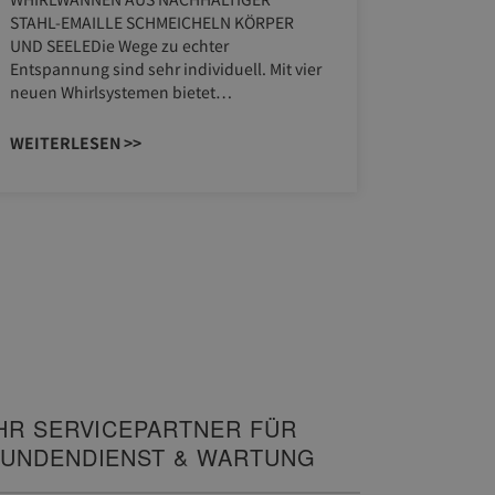
STAHL-EMAILLE SCHMEICHELN KÖRPER
Stil für 
UND SEELEDie Wege zu echter
HANSAGENE
Entspannung sind sehr individuell. Mit vier
von Wasch
neuen Whirlsystemen bietet…
unterschi
Räume ko
WEITERLESEN >>
WEITERL
HR SERVICEPARTNER FÜR
UNDENDIENST & WARTUNG