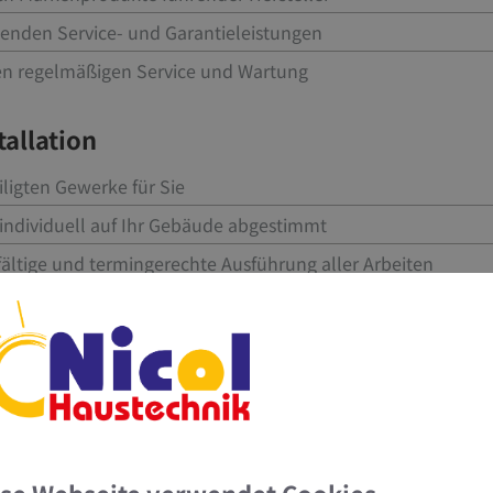
senden Service- und Garantieleistungen
n regelmäßigen Service und Wartung
tallation
iligten Gewerke für Sie
individuell auf Ihr Gebäude abgestimmt
fältige und termingerechte Ausführung aller Arbeiten
Heizungswechsel im