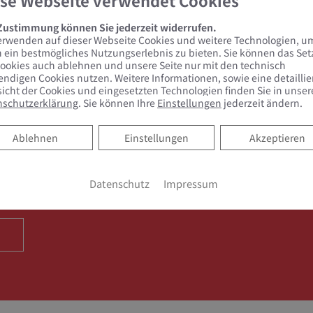
se Webseite verwendet Cookies
Komplettpaket
 Zustimmung können Sie jederzeit widerrufen.
erwenden auf dieser Webseite Cookies und weitere Technologien, u
 ein bestmögliches Nutzungserlebnis zu bieten. Sie können das Se
ookies auch ablehnen und unsere Seite nur mit den technisch
ndigen Cookies nutzen. Weitere Informationen, sowie eine detaillie
icht der Cookies und eingesetzten Technologien finden Sie in unser
nschutzerklärung
. Sie können Ihre
Einstellungen
jederzeit ändern.
rmin
Ablehnen
Ablehnen
Einstellungen
Akzeptieren
uem Online Termine anfragen!
Datenschutz
Impressum