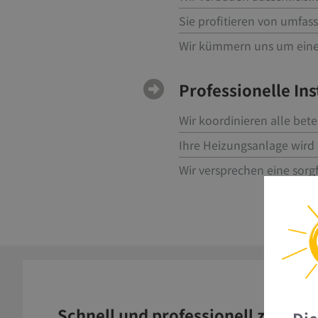
Sie profitieren von umfas
Wir kümmern uns um eine
Professionelle Ins
Wir koordinieren alle bete
Ihre Heizungsanlage wird 
Wir versprechen eine sorg
Schnell und professionell zur