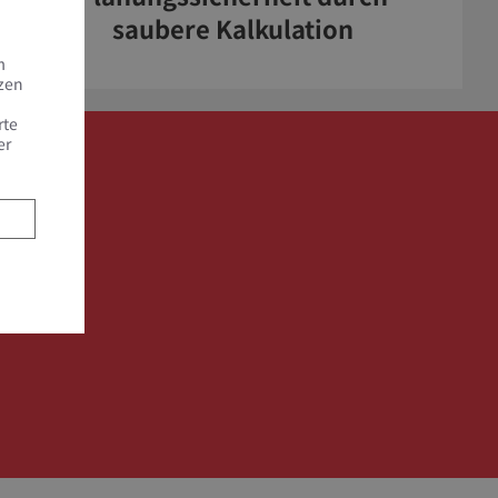
saubere Kalkulation
m
tzen
rte
er