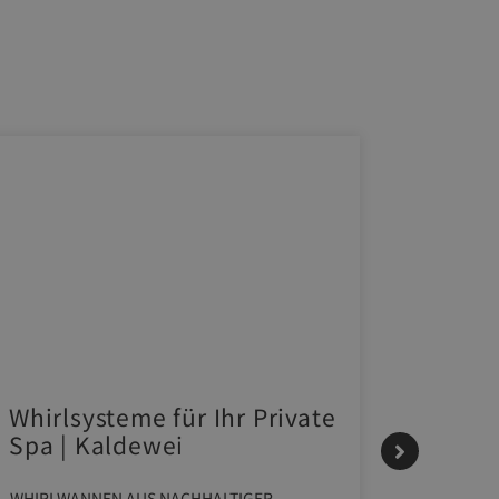
Whirlsysteme für Ihr Private
Gestal
Spa | Kaldewei
Momen
HANS
WHIRLWANNEN AUS NACHHALTIGER