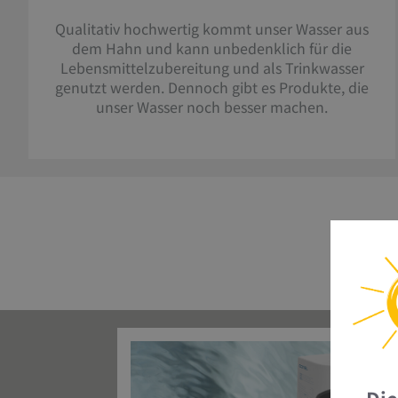
Qualitativ hochwertig kommt unser Wasser aus
dem Hahn und kann unbedenklich für die
Lebensmittelzubereitung und als Trinkwasser
genutzt werden. Dennoch gibt es Produkte, die
unser Wasser noch besser machen.
Prod