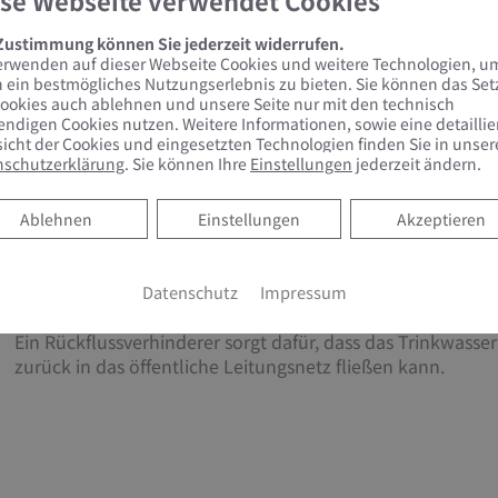
se Webseite verwendet Cookies
Deutschland durchaus ein Problem dar. Sobald es im öff
zu einer Rohrspülung durch den Versorger kommt, können
 Zustimmung können Sie jederzeit widerrufen.
gelangen.
erwenden auf dieser Webseite Cookies und weitere Technologien, u
 ein bestmögliches Nutzungserlebnis zu bieten. Sie können das Se
Wasserfilter halten im Trinkwasser mitgeführte Partikel 
ookies auch ablehnen und unsere Seite nur mit den technisch
kleine Rostteilchen zurück und schützen somit die gesam
ndigen Cookies nutzen. Weitere Informationen, sowie eine detaillie
Verunreinigung.Gemäß der Trinkwasserverordnung muss i
icht der Cookies und eingesetzten Technologien finden Sie in unser
Hauseingang nach dem Wasserzähler ein Schutzfilter einge
nschutzerklärung
. Sie können Ihre
Einstellungen
jederzeit ändern.
montiert, wird eine regelmäßige Wartung oftmals außer A
Wasserqualität kann dann nicht mehr gewährleistet werd
Ablehnen
Ablehnen
Einstellungen
Akzeptieren
Rückflussverhinderer​
Datenschutz
Impressum
Ein Rückflussverhinderer sorgt dafür, dass das Trinkwasser
zurück in das öffentliche Leitungsnetz fließen kann.