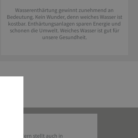
Wasserenthärtung gewinnt zunehmend an
Bedeutung. Kein Wunder, denn weiches Wasser ist
kostbar. Enthärtungsanlagen sparen Energie und
schonen die Umwelt. Weiches Wasser ist gut für
unsere Gesundheit.
achen
nder, sondern stellt auch in