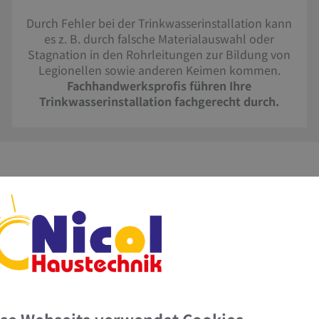
Durch Fehler bei der Trinkwasserinstallation kann
es z. B. durch falsche Materialauswahl oder
Stagnation in den Rohrleitungen zur Bildung von
Legionellen sowie anderen Keimen kommen.
Fachhandwerksprofis führen Ihre
Trinkwasserinstallation fachgerecht durch.
ukte, die Ihr Trinkwasser besser m
Wasserfilter​
Schmutziges Trinkwasser betrifft nicht nur Entwicklungslä