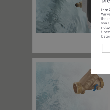
Die
Ihre
Wir v
Ihnen
von C
notwe
Übers
Date