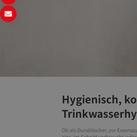
Hygienisch, ko
Trinkwasserhy
Ob als Durstlöscher, zur Essens
eins. Im Schnitt verbraucht jede