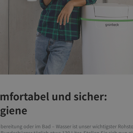
mfortabel und sicher:
giene
zubereitung oder im Bad – Wasser ist unser wichtigster Roh
r Bundesbürger täglich etwa 130 Liter. Stellen Sie sich nun e