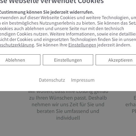
se Webseite verwendet Cookies
 Zustimmung können Sie jederzeit widerrufen.
erwenden auf dieser Webseite Cookies und weitere Technologien, u
 ein bestmögliches Nutzungserlebnis zu bieten. Sie können das Se
ookies auch ablehnen und unsere Seite nur mit den technisch
ndigen Cookies nutzen. Weitere Informationen, sowie eine detaillie
prechen für Ihr Projekt ­­­­– ob Heizu
icht der Cookies und eingesetzten Technologien finden Sie in unser
nschutzerklärung
. Sie können Ihre
Einstellungen
jederzeit ändern.
Ablehnen
Ablehnen
Einstellungen
Akzeptieren
Datenschutz
Impressum
Wir wollen, dass Ihre Lösung genau
zu Ihren Wünschen passt. Deshalb
E
nehmen wir uns Zeit für Sie und
erha
beraten Sie umfassend und
P
individuell