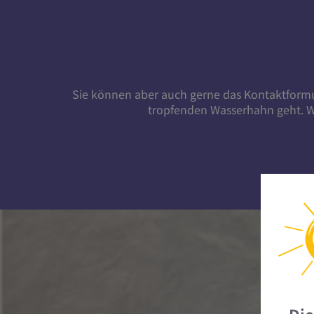
Sie können aber auch gerne das Kontaktformul
tropfenden Wasserhahn
geht. W