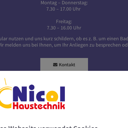
Montag – Donnerstag:
7.30 – 17.00 Uhr
Freitag:
7.30 – 16.00 Uhr
ar nutzen und uns kurz schildern, ob es z. B. um einen
Ba
ir melden uns bei Ihnen, um Ihr Anliegen zu besprechen od
Kontakt