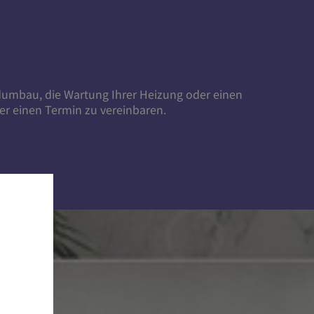
dumbau
, die
Wartung Ihrer Heizung
oder
einen
er einen Termin zu vereinbaren.